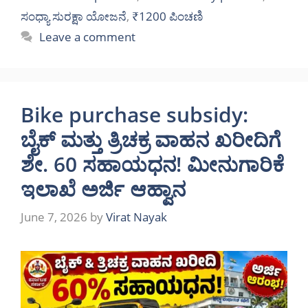
ಸಂಧ್ಯಾ ಸುರಕ್ಷಾ ಯೋಜನೆ
,
₹1200 ಪಿಂಚಣಿ
Leave a comment
Bike purchase subsidy:
ಬೈಕ್ ಮತ್ತು ತ್ರಿಚಕ್ರ ವಾಹನ ಖರೀದಿಗೆ
ಶೇ. 60 ಸಹಾಯಧನ! ಮೀನುಗಾರಿಕೆ
ಇಲಾಖೆ ಅರ್ಜಿ ಆಹ್ವಾನ
June 7, 2026
by
Virat Nayak