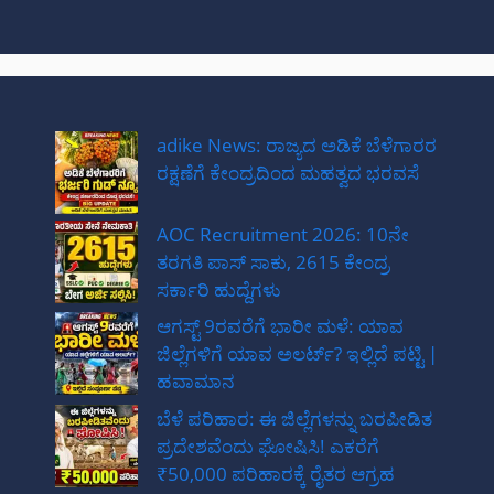
adike News: ರಾಜ್ಯದ ಅಡಿಕೆ ಬೆಳೆಗಾರರ
ರಕ್ಷಣೆಗೆ ಕೇಂದ್ರದಿಂದ ಮಹತ್ವದ ಭರವಸೆ
AOC Recruitment 2026: 10ನೇ
ತರಗತಿ ಪಾಸ್ ಸಾಕು, 2615 ಕೇಂದ್ರ
ಸರ್ಕಾರಿ ಹುದ್ದೆಗಳು
ಆಗಸ್ಟ್ 9ರವರೆಗೆ ಭಾರೀ ಮಳೆ: ಯಾವ
ಜಿಲ್ಲೆಗಳಿಗೆ ಯಾವ ಅಲರ್ಟ್? ಇಲ್ಲಿದೆ ಪಟ್ಟಿ |
ಹವಾಮಾನ
ಬೆಳೆ ಪರಿಹಾರ: ಈ ಜಿಲ್ಲೆಗಳನ್ನು ಬರಪೀಡಿತ
ಪ್ರದೇಶವೆಂದು ಘೋಷಿಸಿ! ಎಕರೆಗೆ
₹50,000 ಪರಿಹಾರಕ್ಕೆ ರೈತರ ಆಗ್ರಹ