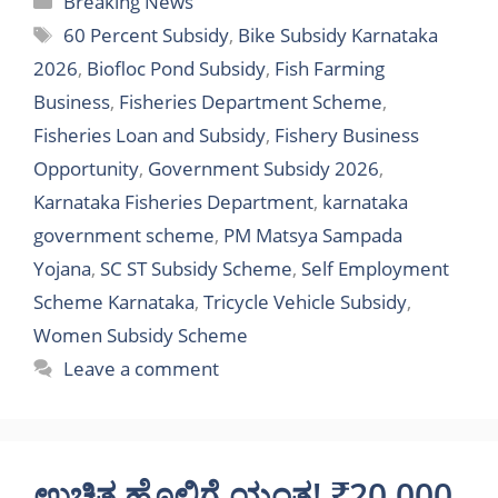
Breaking News
Tags
60 Percent Subsidy
,
Bike Subsidy Karnataka
2026
,
Biofloc Pond Subsidy
,
Fish Farming
Business
,
Fisheries Department Scheme
,
Fisheries Loan and Subsidy
,
Fishery Business
Opportunity
,
Government Subsidy 2026
,
Karnataka Fisheries Department
,
karnataka
government scheme
,
PM Matsya Sampada
Yojana
,
SC ST Subsidy Scheme
,
Self Employment
Scheme Karnataka
,
Tricycle Vehicle Subsidy
,
Women Subsidy Scheme
Leave a comment
ಉಚಿತ ಹೊಲಿಗೆ ಯಂತ್ರ! ₹20,000