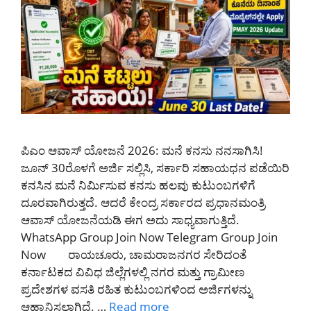
ಪಿಎಂ ಆವಾಸ್ ಯೋಜನೆ 2026: ಮನೆ ಕನಸು ನನಸಾಗಿಸಿ!
ಜೂನ್ 30ರೊಳಗೆ ಅರ್ಜಿ ಸಲ್ಲಿಸಿ, ಸರ್ಕಾರಿ ಸಹಾಯಧನ ಪಡೆಯಿರಿ
ಕನಸಿನ ಮನೆ ನಿರ್ಮಿಸುವ ಕನಸು ಹಲವು ಕುಟುಂಬಗಳಿಗೆ
ದೂರವಾಗಿರುತ್ತದೆ. ಆದರೆ ಕೇಂದ್ರ ಸರ್ಕಾರದ ಪ್ರಧಾನಮಂತ್ರಿ
ಆವಾಸ್ ಯೋಜನೆಯಡಿ ಈಗ ಅದು ಸಾಧ್ಯವಾಗುತ್ತಿದೆ.
WhatsApp Group Join Now Telegram Group Join
Now ರಾಯಚೂರು, ಚಾಮರಾಜನಗರ ಸೇರಿದಂತೆ
ಕರ್ನಾಟಕದ ವಿವಿಧ ಜಿಲ್ಲೆಗಳಲ್ಲಿ ನಗರ ಮತ್ತು ಗ್ರಾಮೀಣ
ಪ್ರದೇಶಗಳ ವಸತಿ ರಹಿತ ಕುಟುಂಬಗಳಿಂದ ಅರ್ಜಿಗಳನ್ನು
ಆಹ್ವಾನಿಸಲಾಗಿದೆ. …
Read more