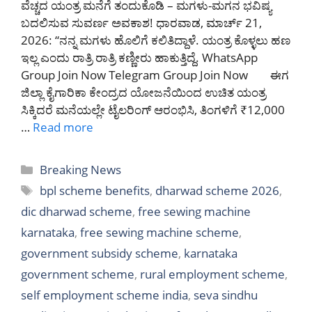
ವೆಚ್ಚದ ಯಂತ್ರ ಮನೆಗೆ ತಂದುಕೊಡಿ – ಮಗಳು-ಮಗನ ಭವಿಷ್ಯ
ಬದಲಿಸುವ ಸುವರ್ಣ ಅವಕಾಶ! ಧಾರವಾಡ, ಮಾರ್ಚ್ 21,
2026: “ನನ್ನ ಮಗಳು ಹೊಲಿಗೆ ಕಲಿತಿದ್ದಾಳೆ. ಯಂತ್ರ ಕೊಳ್ಳಲು ಹಣ
ಇಲ್ಲ ಎಂದು ರಾತ್ರಿ ರಾತ್ರಿ ಕಣ್ಣೀರು ಹಾಕುತ್ತಿದ್ದೆ. WhatsApp
Group Join Now Telegram Group Join Now ಈಗ
ಜಿಲ್ಲಾ ಕೈಗಾರಿಕಾ ಕೇಂದ್ರದ ಯೋಜನೆಯಿಂದ ಉಚಿತ ಯಂತ್ರ
ಸಿಕ್ಕಿದರೆ ಮನೆಯಲ್ಲೇ ಟೈಲರಿಂಗ್ ಆರಂಭಿಸಿ, ತಿಂಗಳಿಗೆ ₹12,000
…
Read more
Categories
Breaking News
Tags
bpl scheme benefits
,
dharwad scheme 2026
,
dic dharwad scheme
,
free sewing machine
karnataka
,
free sewing machine scheme
,
government subsidy scheme
,
karnataka
government scheme
,
rural employment scheme
,
self employment scheme india
,
seva sindhu