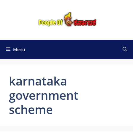
Skip
to
content
Menu
karnataka
government
scheme