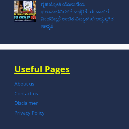
ಗೃಹಜ್ಯೋತಿ ಯೋಜನೆಯ
ಫಲಾನುಭವಿಗಳಿಗೆ ಎಚ್ಚರಿಕೆ: ಈ ದಾಖಲೆ
ನೀಡದಿದ್ದರೆ ಉಚಿತ ವಿದ್ಯುತ್ ಸೌಲಭ್ಯ ಸ್ಥಗಿತ
ಸಾಧ್ಯತೆ
Useful Pages
About us
Contact us
Disclaimer
Privacy Policy