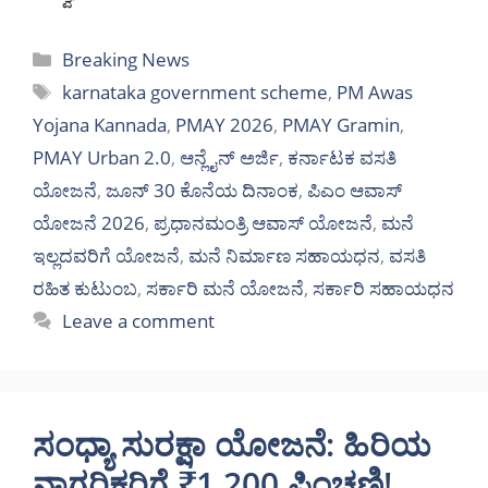
Categories
Breaking News
Tags
karnataka government scheme
,
PM Awas
Yojana Kannada
,
PMAY 2026
,
PMAY Gramin
,
PMAY Urban 2.0
,
ಆನ್ಲೈನ್ ಅರ್ಜಿ
,
ಕರ್ನಾಟಕ ವಸತಿ
ಯೋಜನೆ
,
ಜೂನ್ 30 ಕೊನೆಯ ದಿನಾಂಕ
,
ಪಿಎಂ ಆವಾಸ್
ಯೋಜನೆ 2026
,
ಪ್ರಧಾನಮಂತ್ರಿ ಆವಾಸ್ ಯೋಜನೆ
,
ಮನೆ
ಇಲ್ಲದವರಿಗೆ ಯೋಜನೆ
,
ಮನೆ ನಿರ್ಮಾಣ ಸಹಾಯಧನ
,
ವಸತಿ
ರಹಿತ ಕುಟುಂಬ
,
ಸರ್ಕಾರಿ ಮನೆ ಯೋಜನೆ
,
ಸರ್ಕಾರಿ ಸಹಾಯಧನ
Leave a comment
ಸಂಧ್ಯಾ ಸುರಕ್ಷಾ ಯೋಜನೆ: ಹಿರಿಯ
ನಾಗರಿಕರಿಗೆ ₹1,200 ಪಿಂಚಣಿ!