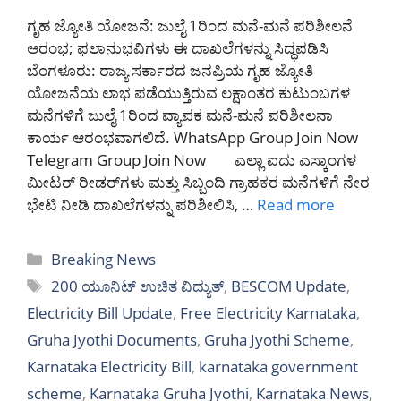
ಗೃಹ ಜ್ಯೋತಿ ಯೋಜನೆ: ಜುಲೈ 1ರಿಂದ ಮನೆ-ಮನೆ ಪರಿಶೀಲನೆ
ಆರಂಭ; ಫಲಾನುಭವಿಗಳು ಈ ದಾಖಲೆಗಳನ್ನು ಸಿದ್ಧಪಡಿಸಿ
ಬೆಂಗಳೂರು: ರಾಜ್ಯ ಸರ್ಕಾರದ ಜನಪ್ರಿಯ ಗೃಹ ಜ್ಯೋತಿ
ಯೋಜನೆಯ ಲಾಭ ಪಡೆಯುತ್ತಿರುವ ಲಕ್ಷಾಂತರ ಕುಟುಂಬಗಳ
ಮನೆಗಳಿಗೆ ಜುಲೈ 1ರಿಂದ ವ್ಯಾಪಕ ಮನೆ-ಮನೆ ಪರಿಶೀಲನಾ
ಕಾರ್ಯ ಆರಂಭವಾಗಲಿದೆ. WhatsApp Group Join Now
Telegram Group Join Now ಎಲ್ಲಾ ಐದು ಎಸ್ಕಾಂಗಳ
ಮೀಟರ್ ರೀಡರ್‌ಗಳು ಮತ್ತು ಸಿಬ್ಬಂದಿ ಗ್ರಾಹಕರ ಮನೆಗಳಿಗೆ ನೇರ
ಭೇಟಿ ನೀಡಿ ದಾಖಲೆಗಳನ್ನು ಪರಿಶೀಲಿಸಿ, …
Read more
Categories
Breaking News
Tags
200 ಯೂನಿಟ್ ಉಚಿತ ವಿದ್ಯುತ್
,
BESCOM Update
,
Electricity Bill Update
,
Free Electricity Karnataka
,
Gruha Jyothi Documents
,
Gruha Jyothi Scheme
,
Karnataka Electricity Bill
,
karnataka government
scheme
,
Karnataka Gruha Jyothi
,
Karnataka News
,