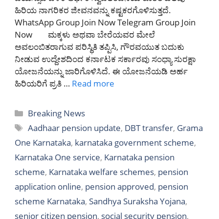
ಹಿರಿಯ ನಾಗರಿಕರ ಜೀವನವನ್ನು ಕಷ್ಟಕರಗೊಳಿಸುತ್ತದೆ.
WhatsApp Group Join Now Telegram Group Join
Now ಮಕ್ಕಳು ಅಥವಾ ಬೇರೆಯವರ ಮೇಲೆ
ಅವಲಂಬಿತರಾಗುವ ಪರಿಸ್ಥಿತಿ ತಪ್ಪಿಸಿ, ಗೌರವಯುತ ಬದುಕು
ನೀಡುವ ಉದ್ದೇಶದಿಂದ ಕರ್ನಾಟಕ ಸರ್ಕಾರವು ಸಂಧ್ಯಾ ಸುರಕ್ಷಾ
ಯೋಜನೆಯನ್ನು ಜಾರಿಗೊಳಿಸಿದೆ. ಈ ಯೋಜನೆಯಡಿ ಅರ್ಹ
ಹಿರಿಯರಿಗೆ ಪ್ರತಿ …
Read more
Categories
Breaking News
Tags
Aadhaar pension update
,
DBT transfer
,
Grama
One Karnataka
,
karnataka government scheme
,
Karnataka One service
,
Karnataka pension
scheme
,
Karnataka welfare schemes
,
pension
application online
,
pension approved
,
pension
scheme Karnataka
,
Sandhya Suraksha Yojana
,
senior citizen pension
,
social security pension
,