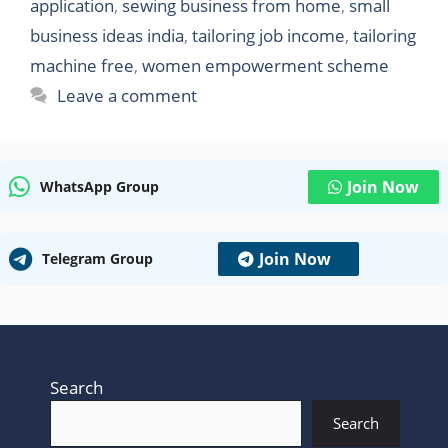
application
,
sewing business from home
,
small
business ideas india
,
tailoring job income
,
tailoring
machine free
,
women empowerment scheme
Leave a comment
Join Now
WhatsApp Group
Join Now
Telegram Group
Search
Search