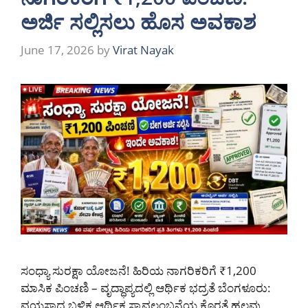
ಅರ್ಜಿ ಸಲ್ಲಿಸಲು ಹೊಸ ಅವಕಾಶ
June 17, 2026
by
Virat Nayak
ಸಂಧ್ಯಾ ಸುರಕ್ಷಾ ಯೋಜನೆ! ಹಿರಿಯ ನಾಗರಿಕರಿಗೆ ₹1,200
ಮಾಸಿಕ ಪಿಂಚಣಿ – ವೃದ್ಧಾಪ್ಯದಲ್ಲಿ ಆರ್ಥಿಕ ಭದ್ರತೆ ಬೆಂಗಳೂರು:
ವಯಸ್ಸಾದ ಬಳಿಕ ಆರ್ಥಿಕ ಸ್ವಾವಲಂಬನೆಯ ಕೊರತೆ ಹಲವು