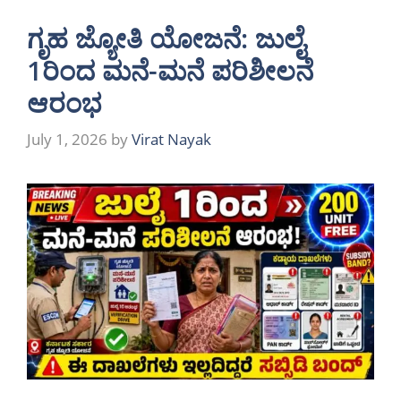
ಗೃಹ ಜ್ಯೋತಿ ಯೋಜನೆ: ಜುಲೈ
1ರಿಂದ ಮನೆ-ಮನೆ ಪರಿಶೀಲನೆ
ಆರಂಭ
July 1, 2026
by
Virat Nayak