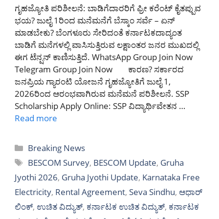
ಗೃಹಜ್ಯೋತಿ ಪರಿಶೀಲನೆ: ಬಾಡಿಗೆದಾರರಿಗೆ ಫ್ರೀ ಕರೆಂಟ್ ಕೈತಪ್ಪುವ
ಭಯ? ಜುಲೈ 1ರಿಂದ ಮನೆಮನೆಗೆ ಬೆಸ್ಕಾಂ ಸರ್ವೆ – ಏನ್
ಮಾಡಬೇಕು? ಬೆಂಗಳೂರು ಸೇರಿದಂತೆ ಕರ್ನಾಟಕದಾದ್ಯಂತ
ಬಾಡಿಗೆ ಮನೆಗಳಲ್ಲಿ ವಾಸಿಸುತ್ತಿರುವ ಲಕ್ಷಾಂತರ ಜನರ ಮುಖದಲ್ಲಿ
ಈಗ ಟೆನ್ಷನ್ ಕಾಣಿಸುತ್ತಿದೆ. WhatsApp Group Join Now
Telegram Group Join Now ಕಾರಣ? ಸರ್ಕಾರದ
ಜನಪ್ರಿಯ ಗ್ಯಾರಂಟಿ ಯೋಜನೆ ಗೃಹಜ್ಯೋತಿಗೆ ಜುಲೈ 1,
2026ರಿಂದ ಆರಂಭವಾಗಿರುವ ಮನೆಮನೆ ಪರಿಶೀಲನೆ. SSP
Scholarship Apply Online: SSP ವಿದ್ಯಾರ್ಥಿವೇತನ …
Read more
Categories
Breaking News
Tags
BESCOM Survey
,
BESCOM Update
,
Gruha
Jyothi 2026
,
Gruha Jyothi Update
,
Karnataka Free
Electricity
,
Rental Agreement
,
Seva Sindhu
,
ಆಧಾರ್
ಲಿಂಕ್
,
ಉಚಿತ ವಿದ್ಯುತ್
,
ಕರ್ನಾಟಕ ಉಚಿತ ವಿದ್ಯುತ್
,
ಕರ್ನಾಟಕ