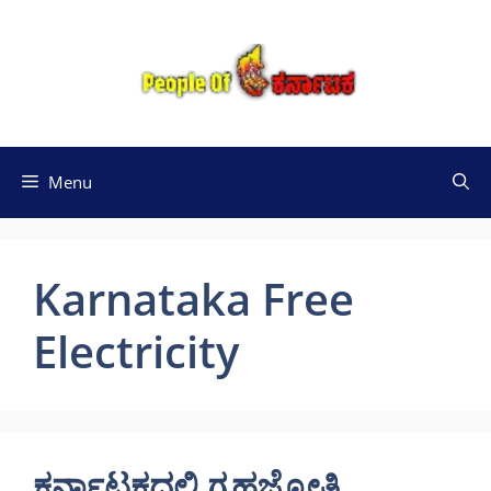
Skip
to
content
Menu
Karnataka Free
Electricity
ಕರ್ನಾಟಕದಲ್ಲಿ ಗೃಹಜ್ಯೋತಿ