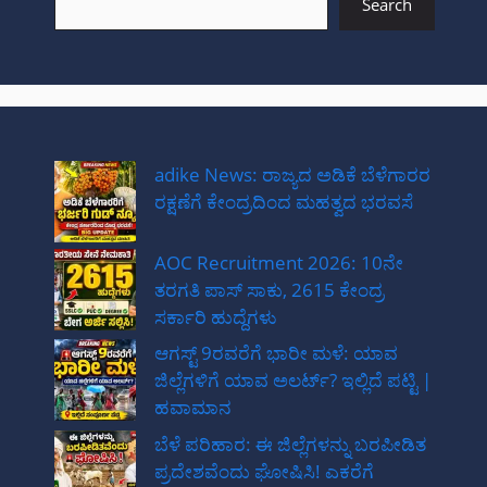
Search
adike News: ರಾಜ್ಯದ ಅಡಿಕೆ ಬೆಳೆಗಾರರ
ರಕ್ಷಣೆಗೆ ಕೇಂದ್ರದಿಂದ ಮಹತ್ವದ ಭರವಸೆ
AOC Recruitment 2026: 10ನೇ
ತರಗತಿ ಪಾಸ್ ಸಾಕು, 2615 ಕೇಂದ್ರ
ಸರ್ಕಾರಿ ಹುದ್ದೆಗಳು
ಆಗಸ್ಟ್ 9ರವರೆಗೆ ಭಾರೀ ಮಳೆ: ಯಾವ
ಜಿಲ್ಲೆಗಳಿಗೆ ಯಾವ ಅಲರ್ಟ್? ಇಲ್ಲಿದೆ ಪಟ್ಟಿ |
ಹವಾಮಾನ
ಬೆಳೆ ಪರಿಹಾರ: ಈ ಜಿಲ್ಲೆಗಳನ್ನು ಬರಪೀಡಿತ
ಪ್ರದೇಶವೆಂದು ಘೋಷಿಸಿ! ಎಕರೆಗೆ