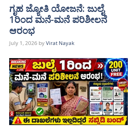
ಗೃಹ ಜ್ಯೋತಿ ಯೋಜನೆ: ಜುಲೈ
1ರಿಂದ ಮನೆ-ಮನೆ ಪರಿಶೀಲನೆ
ಆರಂಭ
July 1, 2026
by
Virat Nayak