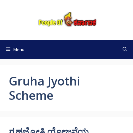
Skip
to
content
Menu
Gruha Jyothi
Scheme
ಗೃಹಜ್ಯೋತಿ ಯೋಜನೆಯ