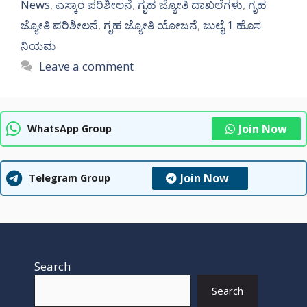
News
,
ಎಸ್ಕಾಂ ಪರಿಶೀಲನೆ
,
ಗೃಹ ಜ್ಯೋತಿ ದಾಖಲೆಗಳು
,
ಗೃಹ
ಜ್ಯೋತಿ ಪರಿಶೀಲನೆ
,
ಗೃಹ ಜ್ಯೋತಿ ಯೋಜನೆ
,
ಜುಲೈ 1 ಹೊಸ
ನಿಯಮ
Leave a comment
Join Now
WhatsApp Group
Join Now
Telegram Group
Search
Search