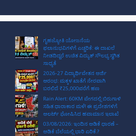
ಗೃಹಜ್ಯೋತಿ ಯೋಜನೆಯ
ಫಲಾನುಭವಿಗಳಿಗೆ ಎಚ್ಚರಿಕೆ: ಈ ದಾಖಲೆ
ನೀಡದಿದ್ದರೆ ಉಚಿತ ವಿದ್ಯುತ್ ಸೌಲಭ್ಯ ಸ್ಥಗಿತ
ಸಾಧ್ಯತೆ
2026-27 ವಿದ್ಯಾರ್ಥಿವೇತನ ಅರ್ಜಿ
ಆರಂಭ: ಮಕ್ಕಳ ಖಾತೆಗೆ ನೇರವಾಗಿ
ಬರಲಿದೆ ₹25,000ವರೆಗೆ ಹಣ
Rain Alert: 60KM ವೇಗದಲ್ಲಿ ಬಿರುಗಾಳಿ
ಸಹಿತ ಧಾರಾಕಾರ ಮಳೆ! ಈ ಪ್ರದೇಶಗಳಿಗೆ
ಅಲರ್ಟ್ ಘೋಷಿಸಿದ ಹವಾಮಾನ ಇಲಾಖೆ
03/08/2026: ಇಂದಿನ ಅಡಿಕೆ ಧಾರಣೆ –
ಅಡಿಕೆ ಬೆಲೆಯಲ್ಲಿ ಭಾರಿ ಏರಿಕೆ.?