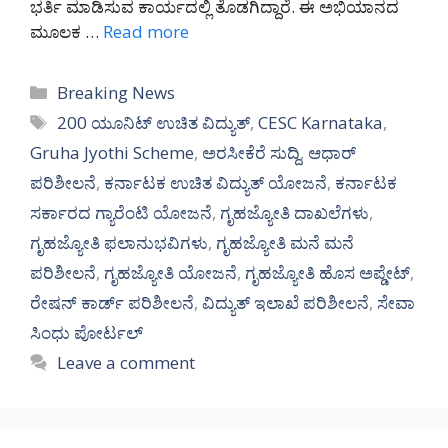
ಭರ್ತಿ ಮಾಡಿಸುವ ಕಾರ್ಯದಲ್ಲಿ ತೊಡಗಿದ್ದಾರೆ. ಈ ಅಭಿಯಾನದ
ಮೂಲಕ …
Read more
Categories
Breaking News
Tags
200 ಯೂನಿಟ್ ಉಚಿತ ವಿದ್ಯುತ್
,
CESC Karnataka
,
Gruha Jyothi Scheme
,
ಅರಸೀಕೆರೆ ಸುದ್ದಿ
,
ಆಧಾರ್
ಪರಿಶೀಲನೆ
,
ಕರ್ನಾಟಕ ಉಚಿತ ವಿದ್ಯುತ್ ಯೋಜನೆ
,
ಕರ್ನಾಟಕ
ಸರ್ಕಾರದ ಗ್ಯಾರೆಂಟಿ ಯೋಜನೆ
,
ಗೃಹಜ್ಯೋತಿ ದಾಖಲೆಗಳು
,
ಗೃಹಜ್ಯೋತಿ ಫಲಾನುಭವಿಗಳು
,
ಗೃಹಜ್ಯೋತಿ ಮನೆ ಮನೆ
ಪರಿಶೀಲನೆ
,
ಗೃಹಜ್ಯೋತಿ ಯೋಜನೆ
,
ಗೃಹಜ್ಯೋತಿ ಹೊಸ ಅಪ್ಡೇಟ್
,
ರೇಷನ್ ಕಾರ್ಡ್ ಪರಿಶೀಲನೆ
,
ವಿದ್ಯುತ್ ಇಲಾಖೆ ಪರಿಶೀಲನೆ
,
ಸೇವಾ
ಸಿಂಧು ಪೋರ್ಟಲ್
Leave a comment