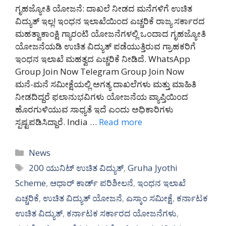
ಗೃಹಜ್ಯೋತಿ ಯೋಜನೆ: ದಾಖಲೆ ನೀಡದ ಮನೆಗಳಿಗೆ ಉಚಿತ
ವಿದ್ಯುತ್‌ ಇಲ್ಲ! ಇಂಧನ ಇಲಾಖೆಯಿಂದ ಎಚ್ಚರಿಕೆ ರಾಜ್ಯ ಸರ್ಕಾರದ
ಮಹತ್ವಾಕಾಂಕ್ಷಿ ಗ್ಯಾರಂಟಿ ಯೋಜನೆಗಳಲ್ಲಿ ಒಂದಾದ ಗೃಹಜ್ಯೋತಿ
ಯೋಜನೆಯಡಿ ಉಚಿತ ವಿದ್ಯುತ್ ಪಡೆಯುತ್ತಿರುವ ಗ್ರಾಹಕರಿಗೆ
ಇಂಧನ ಇಲಾಖೆ ಮಹತ್ವದ ಎಚ್ಚರಿಕೆ ನೀಡಿದೆ. WhatsApp
Group Join Now Telegram Group Join Now
ಮನೆ-ಮನೆ ಸಮೀಕ್ಷೆಯಲ್ಲಿ ಅಗತ್ಯ ದಾಖಲೆಗಳು ಮತ್ತು ಮಾಹಿತಿ
ನೀಡದಿದ್ದರೆ ಫಲಾನುಭವಿಗಳು ಯೋಜನೆಯ ವ್ಯಾಪ್ತಿಯಿಂದ
ಹೊರಗುಳಿಯುವ ಸಾಧ್ಯತೆ ಇದೆ ಎಂದು ಅಧಿಕಾರಿಗಳು
ಸ್ಪಷ್ಟಪಡಿಸಿದ್ದಾರೆ. India …
Read more
Categories
News
Tags
200 ಯುನಿಟ್ ಉಚಿತ ವಿದ್ಯುತ್
,
Gruha Jyothi
Scheme
,
ಆಧಾರ್ ಕಾರ್ಡ್ ಪರಿಶೀಲನೆ
,
ಇಂಧನ ಇಲಾಖೆ
ಎಚ್ಚರಿಕೆ
,
ಉಚಿತ ವಿದ್ಯುತ್ ಯೋಜನೆ
,
ಎಸ್ಕಾಂ ಸಮೀಕ್ಷೆ
,
ಕರ್ನಾಟಕ
ಉಚಿತ ವಿದ್ಯುತ್
,
ಕರ್ನಾಟಕ ಸರ್ಕಾರದ ಯೋಜನೆಗಳು
,