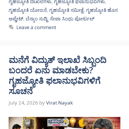
ಗೃಹಜ್ಯೋತಿ ದಾಖಲೆಗಳು
,
ಗೃಹಜ್ಯೋತಿ ಫಲಾನುಭವಿಗಳು
,
ಗೃಹಜ್ಯೋತಿ ಯೋಜನೆ
,
ಗೃಹಜ್ಯೋತಿ ಸಮೀಕ್ಷೆ
,
ಗೃಹಜ್ಯೋತಿ ಹೊಸ
ಅಪ್ಡೇಟ್
,
ಬೆಸ್ಕಾಂ ಸುದ್ದಿ
,
ಸೇವಾ ಸಿಂಧು ಪೋರ್ಟಲ್
Leave a comment
ಮನೆಗೆ ವಿದ್ಯುತ್ ಇಲಾಖೆ ಸಿಬ್ಬಂದಿ
ಬಂದರೆ ಏನು ಮಾಡಬೇಕು?
ಗೃಹಜ್ಯೋತಿ ಫಲಾನುಭವಿಗಳಿಗೆ
ಸೂಚನೆ
July 24, 2026
by
Virat Nayak