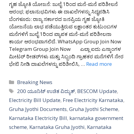
ಗೃಹ ಜ್ಯೋತಿ ಯೋಜನೆ: ಜುಲೈ 1ರಿಂದ ಮನೆ-ಮನೆ ಪರಿಶೀಲನೆ
ಆರಂಭ; ಫಲಾನುಭವಿಗಳು ಈ ದಾಖಲೆಗಳನ್ನು ಸಿದ್ಧಪಡಿಸಿ
ಬೆಂಗಳೂರು: ರಾಜ್ಯ ಸರ್ಕಾರದ ಜನಪ್ರಿಯ ಗೃಹ ಜ್ಯೋತಿ
ಯೋಜನೆಯ ಲಾಭ ಪಡೆಯುತ್ತಿರುವ ಲಕ್ಷಾಂತರ ಕುಟುಂಬಗಳ
ಮನೆಗಳಿಗೆ ಜುಲೈ 1ರಿಂದ ವ್ಯಾಪಕ ಮನೆ-ಮನೆ ಪರಿಶೀಲನಾ
ಕಾರ್ಯ ಆರಂಭವಾಗಲಿದೆ. WhatsApp Group Join Now
Telegram Group Join Now ಎಲ್ಲಾ ಐದು ಎಸ್ಕಾಂಗಳ
ಮೀಟರ್ ರೀಡರ್‌ಗಳು ಮತ್ತು ಸಿಬ್ಬಂದಿ ಗ್ರಾಹಕರ ಮನೆಗಳಿಗೆ ನೇರ
ಭೇಟಿ ನೀಡಿ ದಾಖಲೆಗಳನ್ನು ಪರಿಶೀಲಿಸಿ, …
Read more
Categories
Breaking News
Tags
200 ಯೂನಿಟ್ ಉಚಿತ ವಿದ್ಯುತ್
,
BESCOM Update
,
Electricity Bill Update
,
Free Electricity Karnataka
,
Gruha Jyothi Documents
,
Gruha Jyothi Scheme
,
Karnataka Electricity Bill
,
karnataka government
scheme
,
Karnataka Gruha Jyothi
,
Karnataka