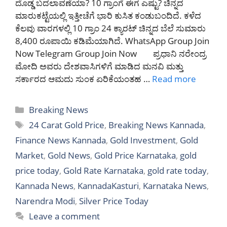
ದೊಡ್ಡ ಬದಲಾವಣೆಯಾ? 10 ಗ್ರಾಂಗೆ ಈಗ ಎಷ್ಟು? ಚಿನ್ನದ
ಮಾರುಕಟ್ಟೆಯಲ್ಲಿ ಇತ್ತೀಚೆಗೆ ಭಾರಿ ಕುಸಿತ ಕಂಡುಬಂದಿದೆ. ಕಳೆದ
ಕೆಲವು ವಾರಗಳಲ್ಲಿ 10 ಗ್ರಾಂ 24 ಕ್ಯಾರಟ್ ಚಿನ್ನದ ಬೆಲೆ ಸುಮಾರು
8,400 ರೂಪಾಯಿ ಕಡಿಮೆಯಾಗಿದೆ. WhatsApp Group Join
Now Telegram Group Join Now ಪ್ರಧಾನಿ ನರೇಂದ್ರ
ಮೋದಿ ಅವರು ದೇಶವಾಸಿಗಳಿಗೆ ಮಾಡಿದ ಮನವಿ ಮತ್ತು
ಸರ್ಕಾರದ ಆಮದು ಸುಂಕ ಏರಿಕೆಯಂತಹ …
Read more
Categories
Breaking News
Tags
24 Carat Gold Price
,
Breaking News Kannada
,
Finance News Kannada
,
Gold Investment
,
Gold
Market
,
Gold News
,
Gold Price Karnataka
,
gold
price today
,
Gold Rate Karnataka
,
gold rate today
,
Kannada News
,
KannadaKasturi
,
Karnataka News
,
Narendra Modi
,
Silver Price Today
Leave a comment