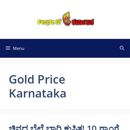
Skip
to
content
Menu
Gold Price
Karnataka
ಚಿನ್ನದ ಬೆಲೆ ಭಾರಿ ಕುಸಿತ! 10 ಗ್ರಾಂಗೆ