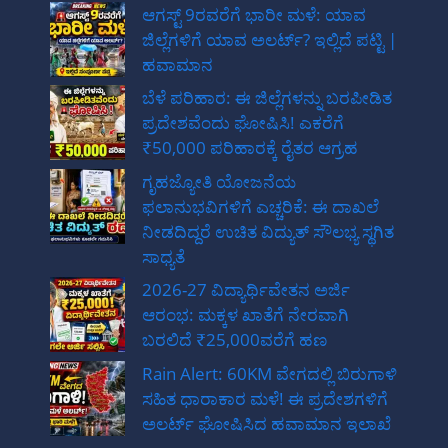
ಆಗಸ್ಟ್ 9ರವರೆಗೆ ಭಾರೀ ಮಳೆ: ಯಾವ
ಜಿಲ್ಲೆಗಳಿಗೆ ಯಾವ ಅಲರ್ಟ್? ಇಲ್ಲಿದೆ ಪಟ್ಟಿ |
ಹವಾಮಾನ
ಬೆಳೆ ಪರಿಹಾರ: ಈ ಜಿಲ್ಲೆಗಳನ್ನು ಬರಪೀಡಿತ
ಪ್ರದೇಶವೆಂದು ಘೋಷಿಸಿ! ಎಕರೆಗೆ
₹50,000 ಪರಿಹಾರಕ್ಕೆ ರೈತರ ಆಗ್ರಹ
ಗೃಹಜ್ಯೋತಿ ಯೋಜನೆಯ
ಫಲಾನುಭವಿಗಳಿಗೆ ಎಚ್ಚರಿಕೆ: ಈ ದಾಖಲೆ
ನೀಡದಿದ್ದರೆ ಉಚಿತ ವಿದ್ಯುತ್ ಸೌಲಭ್ಯ ಸ್ಥಗಿತ
ಸಾಧ್ಯತೆ
2026-27 ವಿದ್ಯಾರ್ಥಿವೇತನ ಅರ್ಜಿ
ಆರಂಭ: ಮಕ್ಕಳ ಖಾತೆಗೆ ನೇರವಾಗಿ
ಬರಲಿದೆ ₹25,000ವರೆಗೆ ಹಣ
Rain Alert: 60KM ವೇಗದಲ್ಲಿ ಬಿರುಗಾಳಿ
ಸಹಿತ ಧಾರಾಕಾರ ಮಳೆ! ಈ ಪ್ರದೇಶಗಳಿಗೆ
ಅಲರ್ಟ್ ಘೋಷಿಸಿದ ಹವಾಮಾನ ಇಲಾಖೆ