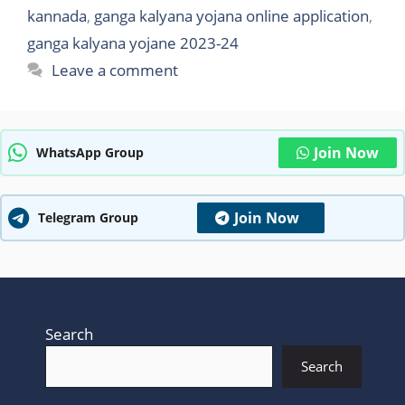
kannada
,
ganga kalyana yojana online application
,
ganga kalyana yojane 2023-24
Leave a comment
Join Now
WhatsApp Group
Join Now
Telegram Group
Search
Search