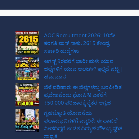
AOC Recruitment 2026: 10ನೇ
ತರಗತಿ ಪಾಸ್ ಸಾಕು, 2615 ಕೇಂದ್ರ
ಸರ್ಕಾರಿ ಹುದ್ದೆಗಳು
ಆಗಸ್ಟ್ 9ರವರೆಗೆ ಭಾರೀ ಮಳೆ: ಯಾವ
ಜಿಲ್ಲೆಗಳಿಗೆ ಯಾವ ಅಲರ್ಟ್? ಇಲ್ಲಿದೆ ಪಟ್ಟಿ |
ಹವಾಮಾನ
ಬೆಳೆ ಪರಿಹಾರ: ಈ ಜಿಲ್ಲೆಗಳನ್ನು ಬರಪೀಡಿತ
ಪ್ರದೇಶವೆಂದು ಘೋಷಿಸಿ! ಎಕರೆಗೆ
₹50,000 ಪರಿಹಾರಕ್ಕೆ ರೈತರ ಆಗ್ರಹ
ಗೃಹಜ್ಯೋತಿ ಯೋಜನೆಯ
ಫಲಾನುಭವಿಗಳಿಗೆ ಎಚ್ಚರಿಕೆ: ಈ ದಾಖಲೆ
ನೀಡದಿದ್ದರೆ ಉಚಿತ ವಿದ್ಯುತ್ ಸೌಲಭ್ಯ ಸ್ಥಗಿತ
ಸಾಧ್ಯತೆ