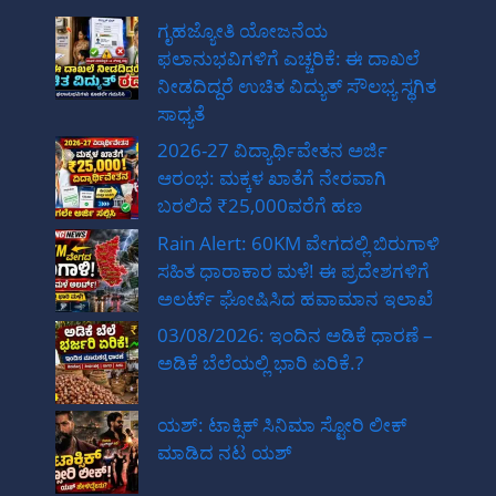
ಗೃಹಜ್ಯೋತಿ ಯೋಜನೆಯ
ಫಲಾನುಭವಿಗಳಿಗೆ ಎಚ್ಚರಿಕೆ: ಈ ದಾಖಲೆ
ನೀಡದಿದ್ದರೆ ಉಚಿತ ವಿದ್ಯುತ್ ಸೌಲಭ್ಯ ಸ್ಥಗಿತ
ಸಾಧ್ಯತೆ
2026-27 ವಿದ್ಯಾರ್ಥಿವೇತನ ಅರ್ಜಿ
ಆರಂಭ: ಮಕ್ಕಳ ಖಾತೆಗೆ ನೇರವಾಗಿ
ಬರಲಿದೆ ₹25,000ವರೆಗೆ ಹಣ
Rain Alert: 60KM ವೇಗದಲ್ಲಿ ಬಿರುಗಾಳಿ
ಸಹಿತ ಧಾರಾಕಾರ ಮಳೆ! ಈ ಪ್ರದೇಶಗಳಿಗೆ
ಅಲರ್ಟ್ ಘೋಷಿಸಿದ ಹವಾಮಾನ ಇಲಾಖೆ
03/08/2026: ಇಂದಿನ ಅಡಿಕೆ ಧಾರಣೆ –
ಅಡಿಕೆ ಬೆಲೆಯಲ್ಲಿ ಭಾರಿ ಏರಿಕೆ.?
ಯಶ್: ಟಾಕ್ಸಿಕ್ ಸಿನಿಮಾ ಸ್ಟೋರಿ ಲೀಕ್
ಮಾಡಿದ ನಟ‌ ಯಶ್