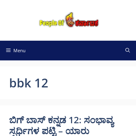
Skip
to
content
Menu
bbk 12
ಬಿಗ್ ಬಾಸ್ ಕನ್ನಡ 12: ಸಂಭಾವ್ಯ
ಸ್ಪರ್ಧಿಗಳ ಪಟ್ಟಿ – ಯಾರು