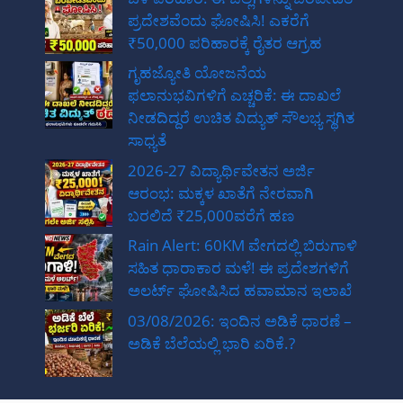
ಪ್ರದೇಶವೆಂದು ಘೋಷಿಸಿ! ಎಕರೆಗೆ
₹50,000 ಪರಿಹಾರಕ್ಕೆ ರೈತರ ಆಗ್ರಹ
ಗೃಹಜ್ಯೋತಿ ಯೋಜನೆಯ
ಫಲಾನುಭವಿಗಳಿಗೆ ಎಚ್ಚರಿಕೆ: ಈ ದಾಖಲೆ
ನೀಡದಿದ್ದರೆ ಉಚಿತ ವಿದ್ಯುತ್ ಸೌಲಭ್ಯ ಸ್ಥಗಿತ
ಸಾಧ್ಯತೆ
2026-27 ವಿದ್ಯಾರ್ಥಿವೇತನ ಅರ್ಜಿ
ಆರಂಭ: ಮಕ್ಕಳ ಖಾತೆಗೆ ನೇರವಾಗಿ
ಬರಲಿದೆ ₹25,000ವರೆಗೆ ಹಣ
Rain Alert: 60KM ವೇಗದಲ್ಲಿ ಬಿರುಗಾಳಿ
ಸಹಿತ ಧಾರಾಕಾರ ಮಳೆ! ಈ ಪ್ರದೇಶಗಳಿಗೆ
ಅಲರ್ಟ್ ಘೋಷಿಸಿದ ಹವಾಮಾನ ಇಲಾಖೆ
03/08/2026: ಇಂದಿನ ಅಡಿಕೆ ಧಾರಣೆ –
ಅಡಿಕೆ ಬೆಲೆಯಲ್ಲಿ ಭಾರಿ ಏರಿಕೆ.?